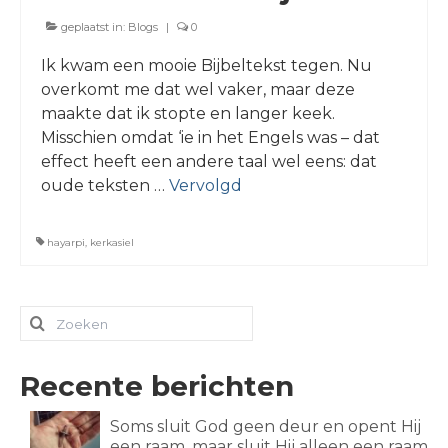
geplaatst in:
Blogs
|
0
Ik kwam een mooie Bijbeltekst tegen. Nu
overkomt me dat wel vaker, maar deze
maakte dat ik stopte en langer keek.
Misschien omdat ‘ie in het Engels was – dat
effect heeft een andere taal wel eens: dat
oude teksten …
Vervolgd
hayarpi
,
kerkasiel
Zoeken
naar:
Recente berichten
Soms sluit God geen deur en opent Hij
een raam, maar sluit Hij alleen een raam