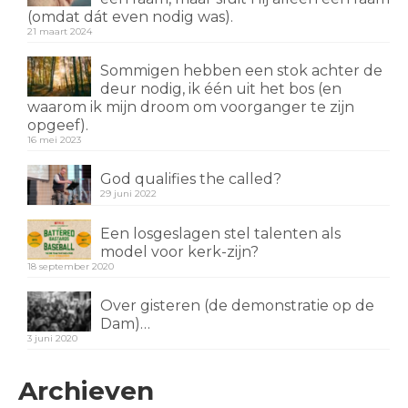
(omdat dát even nodig was).
21 maart 2024
Sommigen hebben een stok achter de
deur nodig, ik één uit het bos (en
waarom ik mijn droom om voorganger te zijn
opgeef).
16 mei 2023
God qualifies the called?
29 juni 2022
Een losgeslagen stel talenten als
model voor kerk-zijn?
18 september 2020
Over gisteren (de demonstratie op de
Dam)…
3 juni 2020
Archieven