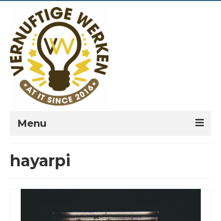
Menu
PORTFOLIO
hayarpi
PREKEN
VERNUFTIG?
LEESPLANNEN