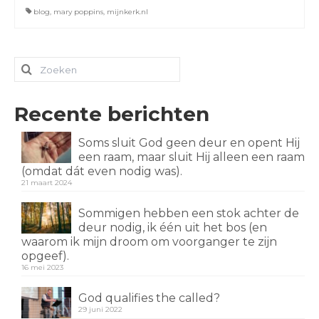
blog
,
mary poppins
,
mijnkerk.nl
Zoeken
naar:
Recente berichten
Soms sluit God geen deur en opent Hij
een raam, maar sluit Hij alleen een raam
(omdat dát even nodig was).
21 maart 2024
Sommigen hebben een stok achter de
deur nodig, ik één uit het bos (en
waarom ik mijn droom om voorganger te zijn
opgeef).
16 mei 2023
God qualifies the called?
29 juni 2022