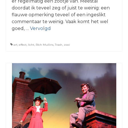
er regelmatig een zootje van. Meestal
doordat ik teveel zeg of juist te weinig: een
flauwe opmerking teveel of een ingeslikt
commentaar te weinig. Vaak komt het wel
goed, …
Vervolgd
art
,
effect
,
licht
,
RIch Mullins
,
Trash
,
zooi