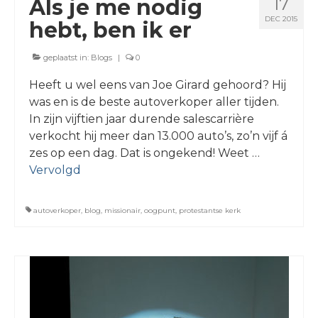
17
Als je me nodig
DEC 2015
hebt, ben ik er
geplaatst in:
Blogs
|
0
Heeft u wel eens van Joe Girard gehoord? Hij
was en is de beste autoverkoper aller tijden.
In zijn vijftien jaar durende salescarrière
verkocht hij meer dan 13.000 auto’s, zo’n vijf á
zes op een dag. Dat is ongekend! Weet …
Vervolgd
autoverkoper
,
blog
,
missionair
,
oogpunt
,
protestantse kerk