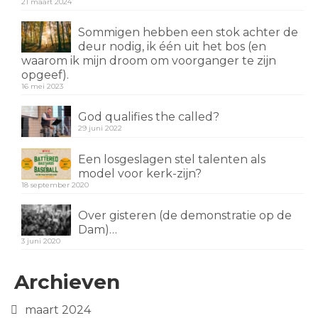
21 maart 2024
Sommigen hebben een stok achter de
deur nodig, ik één uit het bos (en
waarom ik mijn droom om voorganger te zijn
opgeef).
16 mei 2023
God qualifies the called?
29 juni 2022
Een losgeslagen stel talenten als
model voor kerk-zijn?
18 september 2020
Over gisteren (de demonstratie op de
Dam)…
3 juni 2020
Archieven
maart 2024