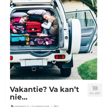
BLOGS
18
Vakantie? Va kan’t
JUL 2017
nie…
geplaatst in:
Uncategorized
|
0