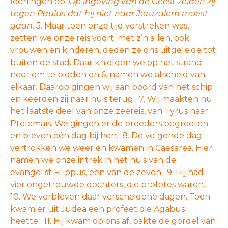
leerlingen op.
Op ingeving van de Geest zeiden zij
tegen Paulus dat hij niet naar Jeruzalem moest
gaan.
5. Maar toen onze tijd verstreken was,
zetten we onze reis voort; met z’n allen, ook
vrouwen en kinderen, deden ze ons uitgeleide tot
buiten de stad. Daar knielden we op het strand
neer om te bidden en 6. namen we afscheid van
elkaar. Daarop gingen wij aan boord van het schip
en keerden zij naar huis terug. 7. Wij maakten nu
het laatste deel van onze zeereis, van Tyrus naar
Ptolemaïs. We gingen er de broeders begroeten
en bleven één dag bij hen. 8. De volgende dag
vertrokken we weer en kwamen in Caesarea. Hier
namen we onze intrek in het huis van de
evangelist Filippus, een van de zeven. 9. Hij had
vier ongetrouwde dochters, die profetes waren.
10. We verbleven daar verscheidene dagen. Toen
kwam er uit Judea een profeet die Agabus
heette. 11. Hij kwam op ons af, pakte de gordel van