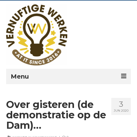
Menu
PORTFOLIO
Over gisteren (de
3
PREKEN
JUN 2020
demonstratie op de
VERNUFTIG?
Dam)…
LEESPLANNEN