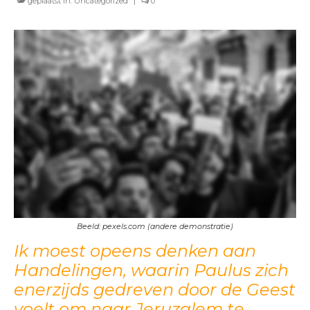
geplaatst in:
Uncategorized
|
0
BLOGS
Beeld: pexels.com (andere demonstratie)
Ik moest opeens denken aan
Handelingen, waarin Paulus zich
enerzijds gedreven door de Geest
voelt om naar Jeruzalem te