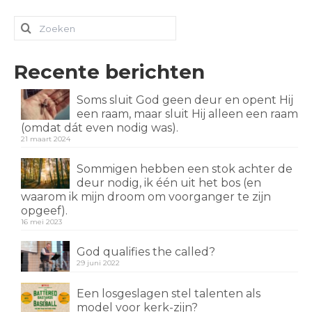
Zoeken
naar:
Recente berichten
Soms sluit God geen deur en opent Hij
een raam, maar sluit Hij alleen een raam
(omdat dát even nodig was).
21 maart 2024
Sommigen hebben een stok achter de
deur nodig, ik één uit het bos (en
waarom ik mijn droom om voorganger te zijn
opgeef).
16 mei 2023
God qualifies the called?
29 juni 2022
Een losgeslagen stel talenten als
model voor kerk-zijn?