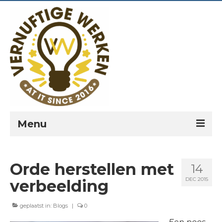
Menu
PORTFOLIO
Orde herstellen met
14
PREKEN
DEC 2015
verbeelding
VERNUFTIG?
geplaatst in:
Blogs
|
0
LEESPLANNEN