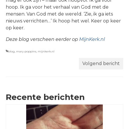
mag er ook zijn – maar ook hoopvol. Ik ga voor
hoop. Ik ga voor het verhaal van God met de
mensen. Van God met de wereld. ‘Zie, ik ga iets
nieuws verrichten…’ Ik hoop het wel. Keer op keer
op keer.
Deze blog verscheen eerder op
MijnKerk.nl
blog
,
mary poppins
,
mijnkerk.nl
Volgend bericht
Recente berichten