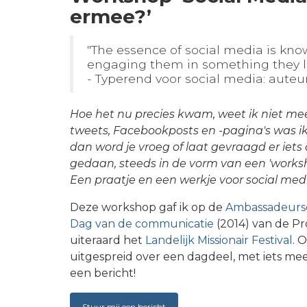
ermee?’
"The essence of social media is kn
engaging them in something they l
- Typerend voor social media: aute
Hoe het nu precies kwam, weet ik niet me
tweets, Facebookposts en -pagina's was ik 
dan word je vroeg of laat gevraagd er iets 
gedaan, steeds in de vorm van een 'works
Een praatje en een werkje voor social med
Deze workshop gaf ik op de
Ambassadeursd
Dag van de communicatie
(2014) van de Pr
uiteraard het
Landelijk Missionair Festival
. 
uitgespreid over een dagdeel, met iets meer
een bericht!
Stuur mij een bericht