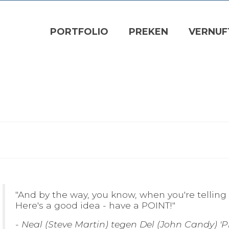
PORTFOLIO
PREKEN
VERNUF
"And by the way, you know, when you're telling t
Here's a good idea - have a POINT!"
- Neal (Steve Martin) tegen Del (John Candy) 'P