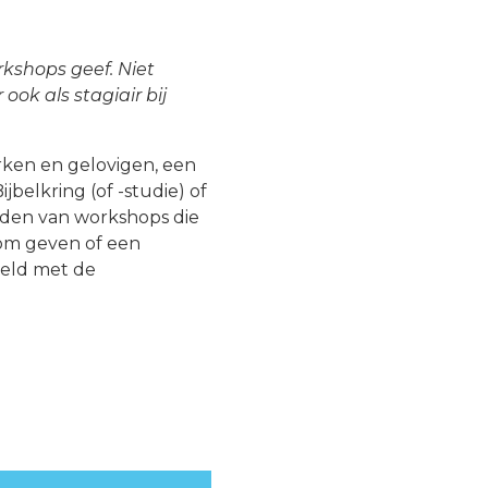
rkshops geef. Niet
ok als stagiair bij
erken en gelovigen, een
belkring (of -studie) of
lden van workshops die
kom geven of een
eld met de