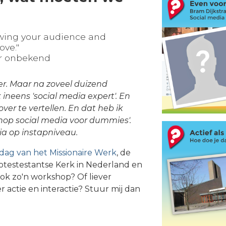
owing your audience and
ove."
ur onbekend
er. Maar na zoveel duizend
ineens 'social media expert'. En
over te vertellen. En dat heb ik
hop social media voor dummies'.
ia op instapniveau.
ag van het Missionaire Werk
, de
otestestantse Kerk in Nederland en
Ook zo'n workshop? Of liever
 actie en interactie? Stuur mij dan