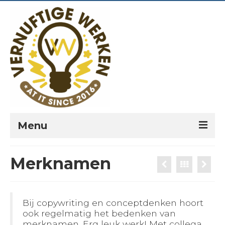
Menu
PORTFOLIO
Merknamen
PREKEN
VERNUFTIG?
Bij copywriting en conceptdenken hoort
ook regelmatig het bedenken van
LEESPLANNEN
merknamen. Erg leuk werk! Met collega