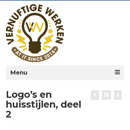
Menu
PORTFOLIO
Logo’s en
PREKEN
huisstijlen, deel
2
VERNUFTIG?
LEESPLANNEN