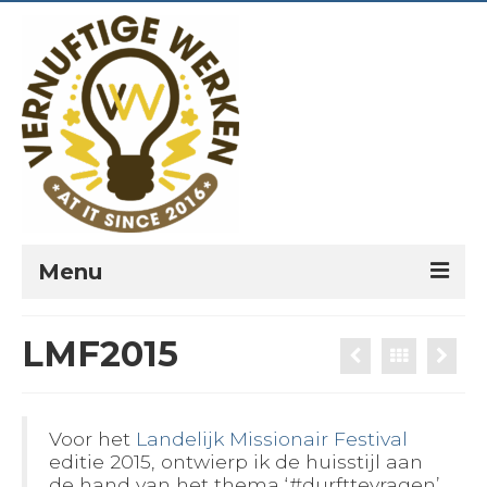
Menu
PORTFOLIO
LMF2015
PREKEN
VERNUFTIG?
Voor het
Landelijk Missionair Festival
editie 2015, ontwierp ik de huisstijl aan
LEESPLANNEN
de hand van het thema ‘#durfttevragen’.