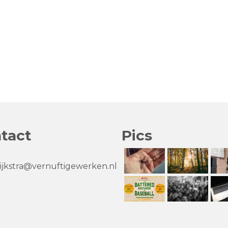
tact
Pics
jkstra@vernuftigewerken.nl