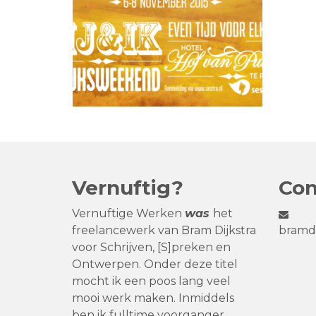
Vernuftig?
Con
Vernuftige Werken
was
het
freelancewerk van Bram Dijkstra
bramdi
voor Schrijven, [S]preken en
Ontwerpen. Onder deze titel
mocht ik een poos lang veel
mooi werk maken. Inmiddels
ben ik fulltime voorganger.